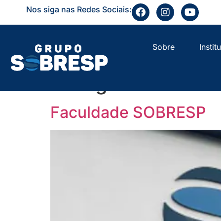
Nos siga nas Redes Sociais:
Sobre
Instit
Categoria:
Ensino
Faculdade SOBRESP