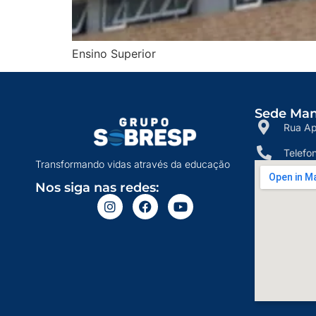
Ensino Superior
Sede Man
Rua Ap
Telefo
Transformando vidas através da educação
Nos siga nas redes: