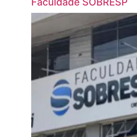
Faculdade SOBRESP