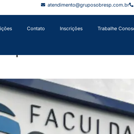
atendimento@gruposobresp.com.br
uições
Contato
Inscrições
Trabalhe Conos
 Superior